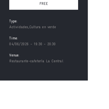
FREE
Type:
Actividades,Cultura en verde
Time:
04/06/2026 - 19:30 - 20:30
Venue:
Restaurante-cafetería La Central