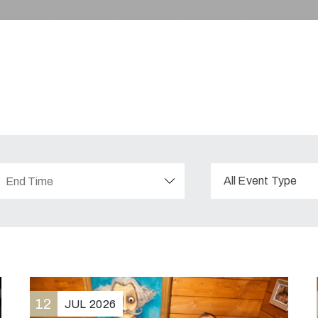
All Event Type
12
JUL
2026