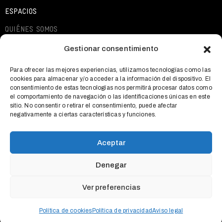
ESPACIOS
QUIÉNES SOMOS
EXPOSICIONES
Gestionar consentimiento
ACTIVIDADES
Para ofrecer las mejores experiencias, utilizamos tecnologías como las
cookies para almacenar y/o acceder a la información del dispositivo. El
QUÉ OFRECEMOS
consentimiento de estas tecnologías nos permitirá procesar datos como
el comportamiento de navegación o las identificaciones únicas en este
NOTICIAS
sitio. No consentir o retirar el consentimiento, puede afectar
negativamente a ciertas características y funciones.
CONTACTO
Aceptar
Denegar
AVISO LEGAL
POLÍTICA DE COOKIES
POLÍTICA DE
Ver preferencias
PRIVACIDAD
ES
Política de cookies
Política de privacidad
Aviso legal