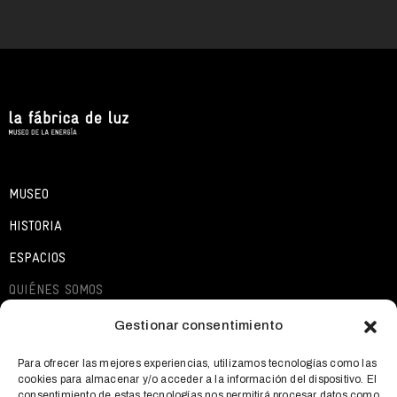
MUSEO
HISTORIA
ESPACIOS
QUIÉNES SOMOS
EXPOSICIONES
Gestionar consentimiento
ACTIVIDADES
Para ofrecer las mejores experiencias, utilizamos tecnologías como las
cookies para almacenar y/o acceder a la información del dispositivo. El
QUÉ OFRECEMOS
consentimiento de estas tecnologías nos permitirá procesar datos como