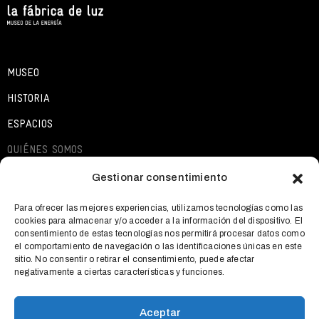
MUSEO
HISTORIA
ESPACIOS
QUIÉNES SOMOS
EXPOSICIONES
Gestionar consentimiento
ACTIVIDADES
Para ofrecer las mejores experiencias, utilizamos tecnologías como las
cookies para almacenar y/o acceder a la información del dispositivo. El
QUÉ OFRECEMOS
consentimiento de estas tecnologías nos permitirá procesar datos como
el comportamiento de navegación o las identificaciones únicas en este
NOTICIAS
sitio. No consentir o retirar el consentimiento, puede afectar
negativamente a ciertas características y funciones.
CONTACTO
Aceptar