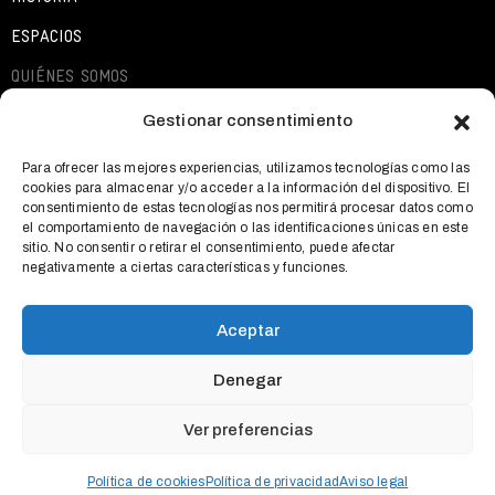
ESPACIOS
QUIÉNES SOMOS
EXPOSICIONES
Gestionar consentimiento
ACTIVIDADES
Para ofrecer las mejores experiencias, utilizamos tecnologías como las
cookies para almacenar y/o acceder a la información del dispositivo. El
QUÉ OFRECEMOS
consentimiento de estas tecnologías nos permitirá procesar datos como
el comportamiento de navegación o las identificaciones únicas en este
NOTICIAS
sitio. No consentir o retirar el consentimiento, puede afectar
negativamente a ciertas características y funciones.
CONTACTO
Aceptar
Denegar
AVISO LEGAL
POLÍTICA DE COOKIES
POLÍTICA DE
Ver preferencias
PRIVACIDAD
ES
Política de cookies
Política de privacidad
Aviso legal