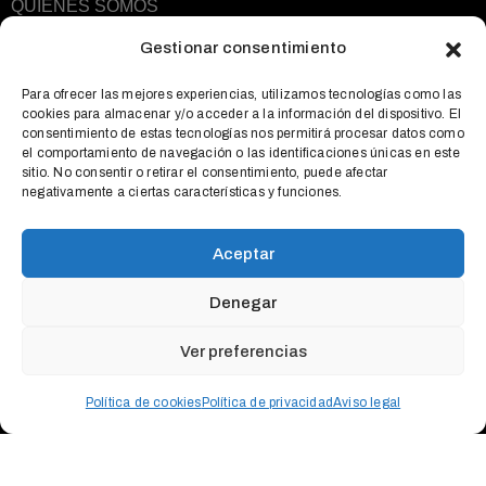
QUIÉNES SOMOS
EXPOSICIONES
Gestionar consentimiento
ACTIVIDADES
Para ofrecer las mejores experiencias, utilizamos tecnologías como las
cookies para almacenar y/o acceder a la información del dispositivo. El
QUÉ OFRECEMOS
consentimiento de estas tecnologías nos permitirá procesar datos como
el comportamiento de navegación o las identificaciones únicas en este
NOTICIAS
sitio. No consentir o retirar el consentimiento, puede afectar
negativamente a ciertas características y funciones.
CONTACTO
Aceptar
Denegar
AVISO LEGAL
POLÍTICA DE COOKIES
POLÍTICA DE
Ver preferencias
PRIVACIDAD
ES
Política de cookies
Política de privacidad
Aviso legal