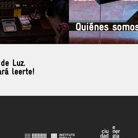
Quiénes somo
 de Luz.
rá leerte!