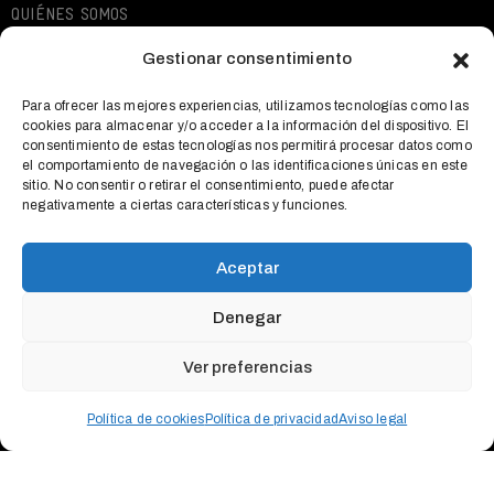
QUIÉNES SOMOS
EXPOSICIONES
Gestionar consentimiento
ACTIVIDADES
Para ofrecer las mejores experiencias, utilizamos tecnologías como las
cookies para almacenar y/o acceder a la información del dispositivo. El
QUÉ OFRECEMOS
consentimiento de estas tecnologías nos permitirá procesar datos como
el comportamiento de navegación o las identificaciones únicas en este
NOTICIAS
sitio. No consentir o retirar el consentimiento, puede afectar
negativamente a ciertas características y funciones.
CONTACTO
Aceptar
Denegar
AVISO LEGAL
POLÍTICA DE COOKIES
POLÍTICA DE
Ver preferencias
PRIVACIDAD
ES
Política de cookies
Política de privacidad
Aviso legal