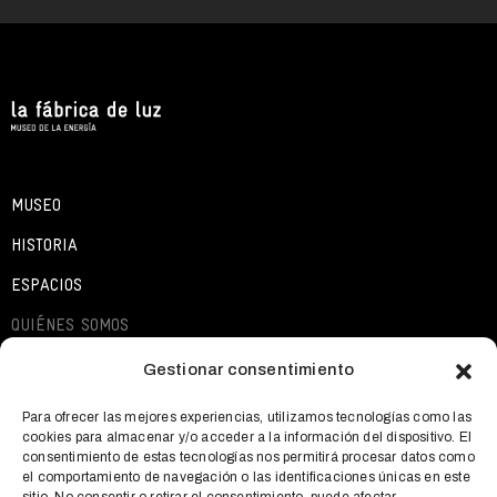
MUSEO
HISTORIA
ESPACIOS
QUIÉNES SOMOS
EXPOSICIONES
Gestionar consentimiento
ACTIVIDADES
Para ofrecer las mejores experiencias, utilizamos tecnologías como las
cookies para almacenar y/o acceder a la información del dispositivo. El
QUÉ OFRECEMOS
consentimiento de estas tecnologías nos permitirá procesar datos como
el comportamiento de navegación o las identificaciones únicas en este
NOTICIAS