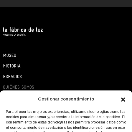
MUSEO
HISTORIA
ESPACIOS
QUIÉNES SOMOS
EXPOSICIONES
Gestionar consentimiento
ACTIVIDADES
Para ofrecer las mejores experiencias, utilizamos tecnologías como las
cookies para almacenar y/o acceder a la información del dispositivo. El
QUÉ OFRECEMOS
consentimiento de estas tecnologías nos permitirá procesar datos como
el comportamiento de navegación o las identificaciones únicas en este
NOTICIAS