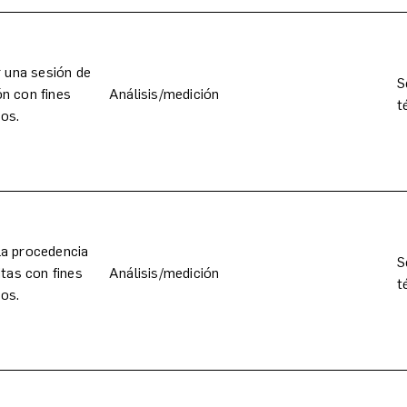
r una sesión de
S
n con fines
Análisis/medición
t
cos.
la procedencia
S
itas con fines
Análisis/medición
t
cos.