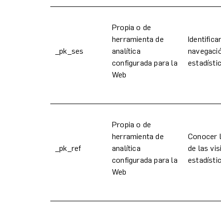
Propia o de
herramienta de
Identifica
_pk_ses
analítica
navegació
configurada para la
estadísti
Web
Propia o de
herramienta de
Conocer 
_pk_ref
analítica
de las vis
configurada para la
estadísti
Web