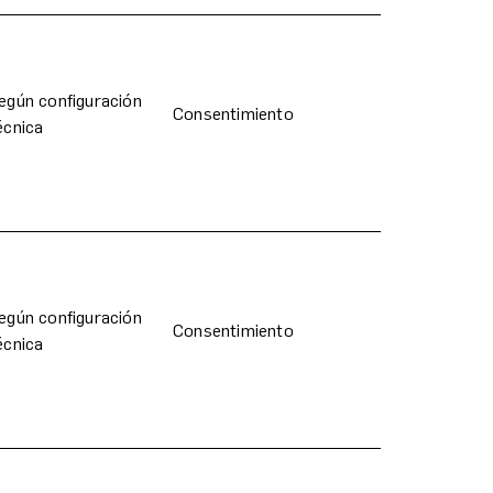
egún configuración
Consentimiento
écnica
egún configuración
Consentimiento
écnica