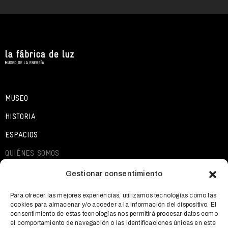
MUSEO
HISTORIA
ESPACIOS
QUIÉNES SOMOS
EXPOSICIONES
Gestionar consentimiento
ACTIVIDADES
Para ofrecer las mejores experiencias, utilizamos tecnologías como las
cookies para almacenar y/o acceder a la información del dispositivo. El
QUÉ OFRECEMOS
consentimiento de estas tecnologías nos permitirá procesar datos como
el comportamiento de navegación o las identificaciones únicas en este
NOTICIAS